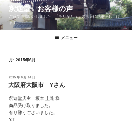
コ
釈迦堂 お客様の声
ン
ご縁で頂戴いたしました 「ありがとう」の言葉に感謝申し上げ
テ
ます
ン
ツ
メニュー
へ
ス
キ
ッ
月:
2015年6月
プ
投
2015 年 6 月 14 日
稿
大阪府大阪市 Yさん
日:
釈迦堂店主 榎本 圭造 様
商品受け取りました。
有り難うございました。
Y.T