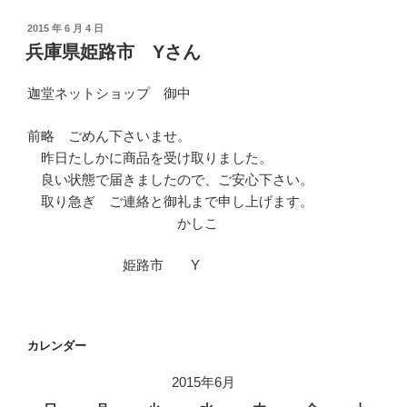
投
2015 年 6 月 4 日
稿
兵庫県姫路市 Yさん
日:
迦堂ネットショップ 御中
前略 ごめん下さいませ。
昨日たしかに商品を受け取りました。
良い状態で届きましたので、ご安心下さい。
取り急ぎ ご連絡と御礼まで申し上げます。
かしこ
姫路市 Y
カレンダー
2015年6月