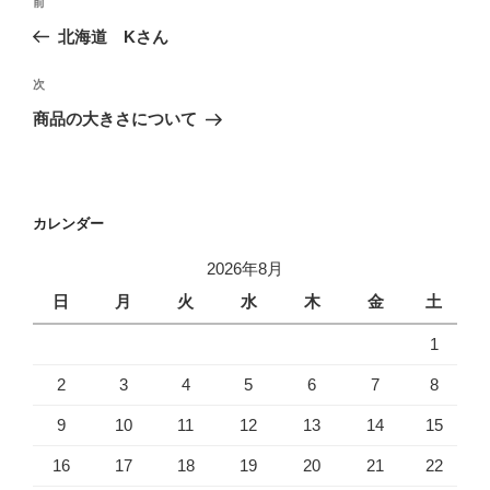
前
前
稿
の
北海道 Kさん
ナ
投
ビ
稿
次
次
ゲ
の
商品の大きさについて
投
ー
稿
シ
ョ
カレンダー
ン
2026年8月
日
月
火
水
木
金
土
1
2
3
4
5
6
7
8
9
10
11
12
13
14
15
16
17
18
19
20
21
22