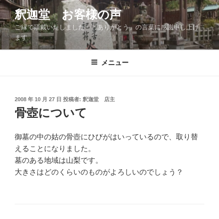
コ
釈迦堂 お客様の声
ン
ご縁で頂戴いたしました 「ありがとう」の言葉に感謝申し上げ
テ
ます
ン
ツ
メニュー
へ
ス
キ
ッ
投
2008 年 10 月 27 日
投稿者:
釈迦堂 店主
稿
骨壺について
プ
日:
御墓の中の姑の骨壺にひびがはいっているので、取り替
えることになりました。
墓のある地域は山梨です。
大きさはどのくらいのものがよろしいのでしょう？