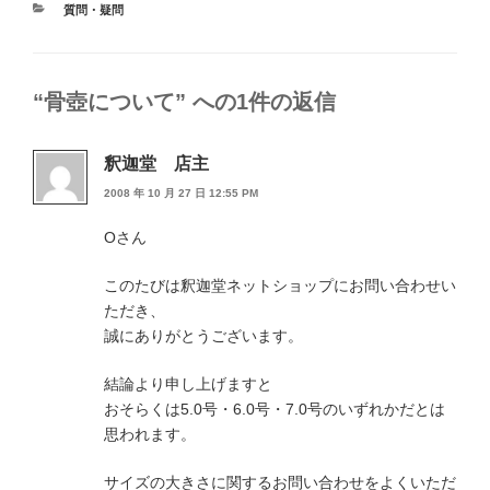
カ
質問・疑問
テ
ゴ
リ
ー
“骨壺について” への1件の返信
釈迦堂 店主
2008 年 10 月 27 日 12:55 PM
Oさん
このたびは釈迦堂ネットショップにお問い合わせい
ただき、
誠にありがとうございます。
結論より申し上げますと
おそらくは5.0号・6.0号・7.0号のいずれかだとは
思われます。
サイズの大きさに関するお問い合わせをよくいただ