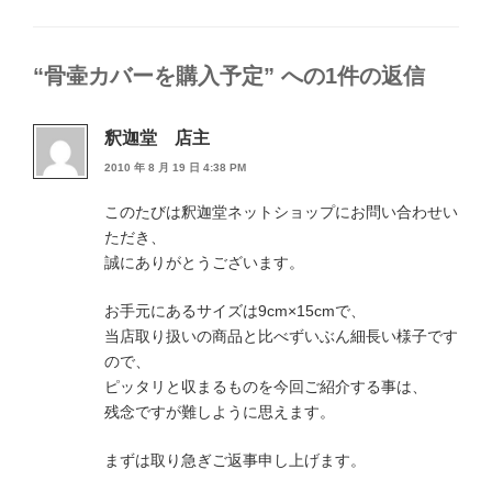
テ
ゴ
リ
ー
“骨壷カバーを購入予定” への1件の返信
釈迦堂 店主
2010 年 8 月 19 日 4:38 PM
このたびは釈迦堂ネットショップにお問い合わせい
ただき、
誠にありがとうございます。
お手元にあるサイズは9cm×15cmで、
当店取り扱いの商品と比べずいぶん細長い様子です
ので、
ピッタリと収まるものを今回ご紹介する事は、
残念ですが難しように思えます。
まずは取り急ぎご返事申し上げます。