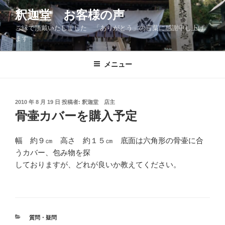
コ
釈迦堂 お客様の声
ン
ご縁で頂戴いたしました 「ありがとう」の言葉に感謝申し上げ
テ
ます
ン
ツ
メニュー
へ
ス
キ
ッ
投
2010 年 8 月 19 日
投稿者:
釈迦堂 店主
稿
骨壷カバーを購入予定
プ
日:
幅 約９㎝ 高さ 約１５㎝ 底面は六角形の骨壷に合
うカバー、包み物を探
しておりますが、どれが良いか教えてください。
カ
質問・疑問