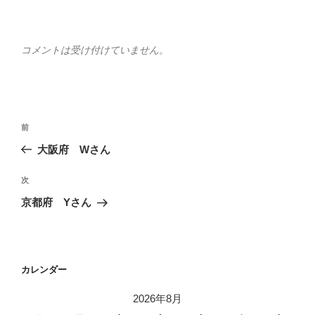
コメントは受け付けていません。
投
前
前
稿
の
大阪府 Wさん
ナ
投
ビ
稿
次
次
ゲ
の
京都府 Yさん
投
ー
稿
シ
ョ
カレンダー
ン
2026年8月