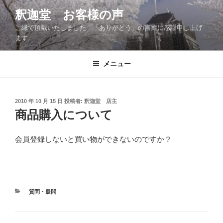
コ
釈迦堂 お客様の声
ン
ご縁で頂戴いたしました 「ありがとう」の言葉に感謝申し上げ
テ
ます
ン
ツ
メニュー
へ
ス
キ
ッ
投
2010 年 10 月 15 日
投稿者:
釈迦堂 店主
稿
商品購入について
プ
日:
会員登録しないと買い物ができないのですか？
カ
質問・疑問
テ
ゴ
リ