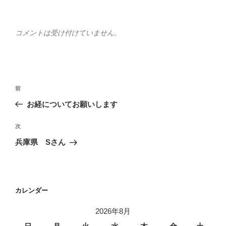
コメントは受け付けていません。
投
前
前
稿
の
お経についてお願いします
ナ
投
ビ
稿
次
次
ゲ
の
兵庫県 Sさん
投
ー
稿
シ
ョ
カレンダー
ン
2026年8月