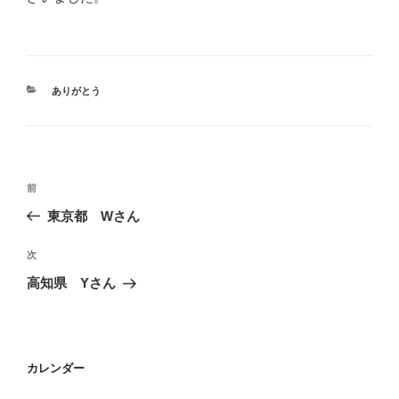
カ
ありがとう
テ
ゴ
リ
ー
投
前
前
稿
の
東京都 Wさん
ナ
投
ビ
稿
次
次
ゲ
の
高知県 Yさん
投
ー
稿
シ
ョ
カレンダー
ン