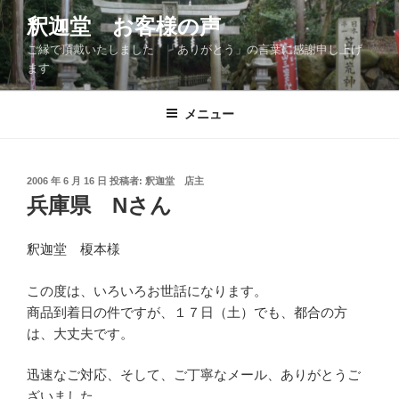
コ
釈迦堂 お客様の声
ン
ご縁で頂戴いたしました 「ありがとう」の言葉に感謝申し上げ
テ
ます
ン
ツ
メニュー
へ
ス
キ
ッ
投
2006 年 6 月 16 日
投稿者:
釈迦堂 店主
稿
兵庫県 Nさん
プ
日:
釈迦堂 榎本様
この度は、いろいろお世話になります。
商品到着日の件ですが、１７日（土）でも、都合の方
は、大丈夫です。
迅速なご対応、そして、ご丁寧なメール、ありがとうご
ざいました。