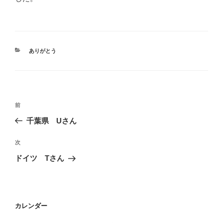
カ
ありがとう
テ
ゴ
リ
ー
投
前
前
稿
の
千葉県 Uさん
ナ
投
ビ
稿
次
次
ゲ
の
ドイツ Tさん
投
ー
稿
シ
ョ
カレンダー
ン