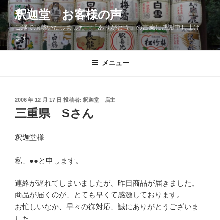
コ
釈迦堂 お客様の声
ン
ご縁で頂戴いたしました 「ありがとう」の言葉に感謝申し上げ
テ
ます
ン
ツ
メニュー
へ
ス
キ
ッ
投
2006 年 12 月 17 日
投稿者:
釈迦堂 店主
稿
三重県 Sさん
プ
日:
釈迦堂様
私、●●と申します。
連絡が遅れてしまいましたが、昨日商品が届きました。
商品が届くのが、とても早くて感激しております。
お忙しいなか、早々の御対応、誠にありがとうございま
した。