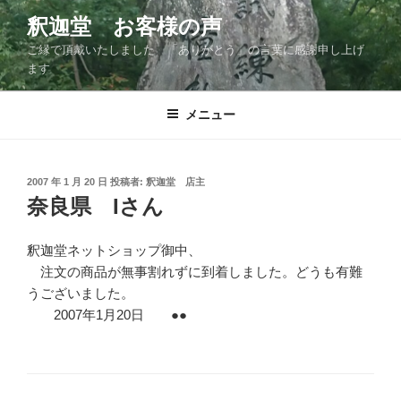
コ
釈迦堂 お客様の声
ン
ご縁で頂戴いたしました 「ありがとう」の言葉に感謝申し上げ
テ
ます
ン
ツ
メニュー
へ
ス
キ
ッ
投
2007 年 1 月 20 日
投稿者:
釈迦堂 店主
稿
奈良県 Iさん
プ
日:
釈迦堂ネットショップ御中、
注文の商品が無事割れずに到着しました。どうも有難
うございました。
2007年1月20日 ●●