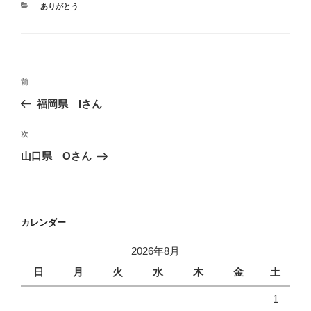
カ
ありがとう
テ
ゴ
リ
ー
投
前
前
稿
の
福岡県 Iさん
ナ
投
ビ
稿
次
次
ゲ
の
山口県 Oさん
投
ー
稿
シ
ョ
カレンダー
ン
2026年8月
日
月
火
水
木
金
土
1