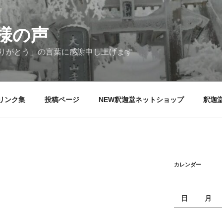
様の声
りがとう」の言葉に感謝申し上げます
リンク集
投稿ページ
NEW釈迦堂ネットショップ
釈迦
カレンダー
日
月