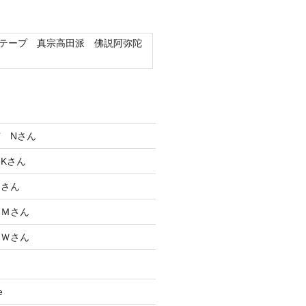
テープ 真宗高田派 佛説阿弥陀
 Nさん
Kさん
Ｋさん
 Ｍさん
 Ｗさん
e