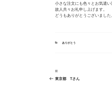
小さな注文にも色々とお気遣い
故人共々お礼申し上げます。
どうもありがとうございました
カ
ありがとう
テ
ゴ
リ
ー
投
前
前
稿
の
東京都 Tさん
投
ナ
稿
ビ
ゲ