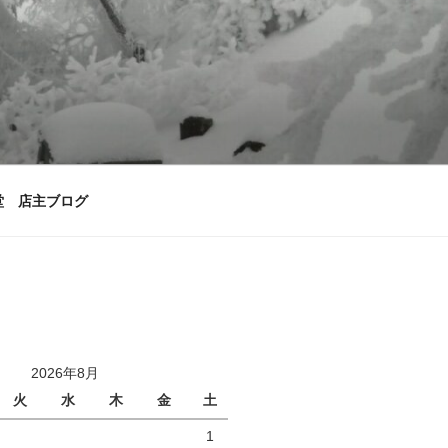
堂 店主ブログ
2026年8月
火
水
木
金
土
1