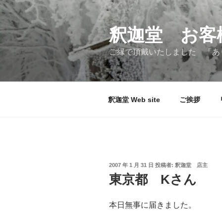
コ
ン
テ
釈迦堂 お客
ン
ご縁で頂戴いたしました 「あ
ツ
へ
ス
キ
釈迦堂 Web site
ご挨拶
ッ
プ
投
2007 年 1 月 31 日
投稿者:
釈迦堂 店主
稿
東京都 Kさん
日:
本日無事に届きました。