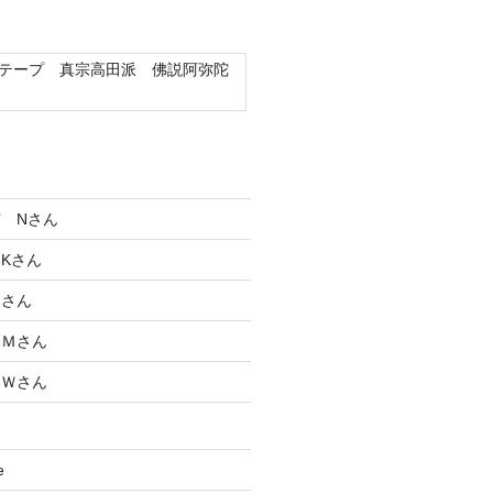
テープ 真宗高田派 佛説阿弥陀
 Nさん
Kさん
Ｋさん
 Ｍさん
 Ｗさん
e