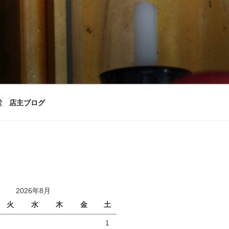
堂 店主ブログ
2026年8月
火
水
木
金
土
1