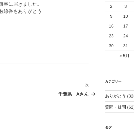
無事に届きました。
2
3
お線香もありがとう
9
10
16
17
23
24
30
31
« 5月
カテゴリー
次
次
の
千葉県 Aさん
ありがとう
(32
投
質問・疑問
(62
稿
タグ