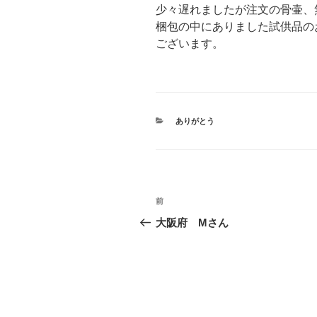
少々遅れましたが注文の骨壷、
梱包の中にありました試供品の
ございます。
カ
ありがとう
テ
ゴ
リ
ー
投
前
前
稿
の
大阪府 Mさん
投
ナ
稿
ビ
ゲ