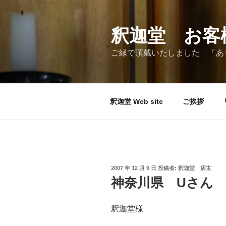
コ
ン
テ
釈迦堂 お客
ン
ご縁で頂戴いたしました 「あ
ツ
へ
ス
キ
釈迦堂 Web site
ご挨拶
ッ
プ
投
2007 年 12 月 9 日
投稿者:
釈迦堂 店主
稿
神奈川県 Uさん
日:
釈迦堂様