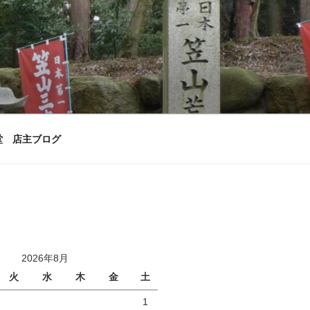
堂 店主ブログ
2026年8月
火
水
木
金
土
1