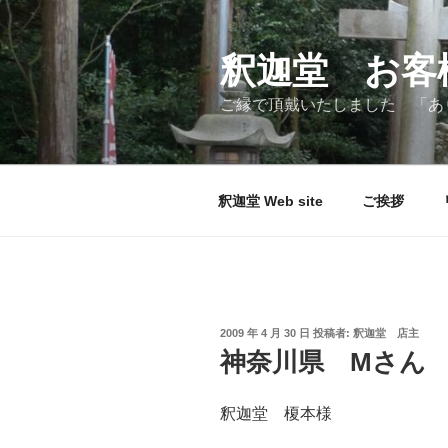
コ
ン
テ
釈迦堂 お客
ン
ご縁で頂戴いたしました 「あ
ツ
へ
ス
キ
釈迦堂 Web site
ご挨拶
ッ
プ
投
2009 年 4 月 30 日
投稿者:
釈迦堂 店主
稿
神奈川県 Mさん
日:
釈迦堂 榎本様