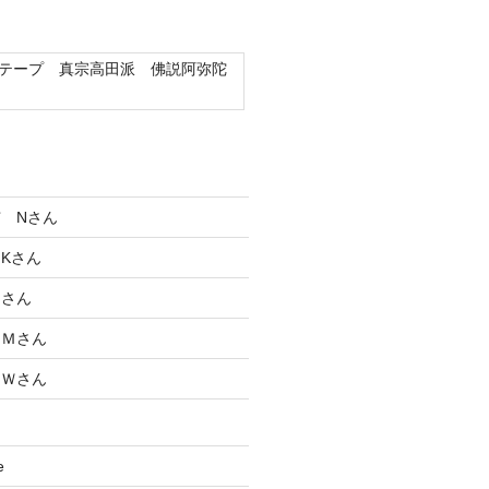
テープ 真宗高田派 佛説阿弥陀
 Nさん
Kさん
Ｋさん
 Ｍさん
 Ｗさん
e