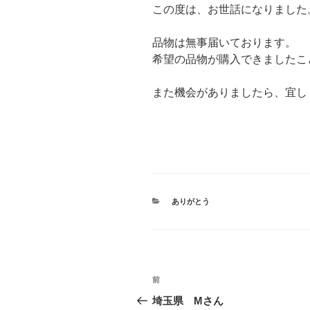
この度は、お世話になりました
品物は無事届いております。
希望の品物が購入できましたこ
また機会がありましたら、宜し
カ
ありがとう
テ
ゴ
リ
ー
投
前
前
稿
の
埼玉県 Mさん