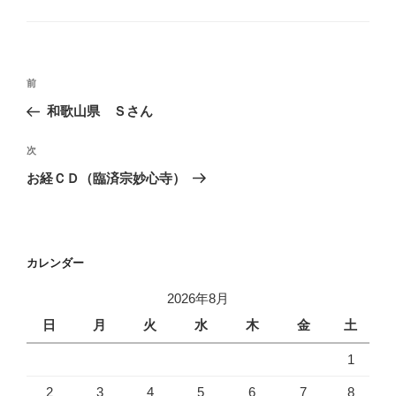
テ
ゴ
リ
ー
投
前
前
稿
の
和歌山県 Ｓさん
ナ
投
ビ
稿
次
次
ゲ
の
お経ＣＤ（臨済宗妙心寺）
投
ー
稿
シ
ョ
カレンダー
ン
2026年8月
日
月
火
水
木
金
土
1
2
3
4
5
6
7
8