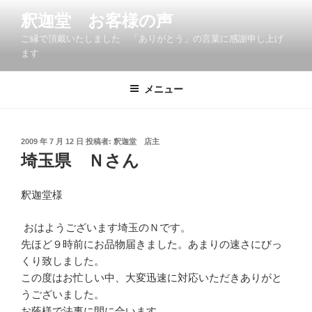
コ
釈迦堂 お客様の声
ン
ご縁で頂戴いたしました 「ありがとう」の言葉に感謝申し上げ
テ
ます
ン
ツ
メニュー
へ
ス
キ
ッ
投
2009 年 7 月 12 日
投稿者:
釈迦堂 店主
稿
埼玉県 Ｎさん
プ
日:
釈迦堂様
おはようございます埼玉のＮです。
先ほど９時前にお品物届きました。あまりの速さにびっ
くり致しました。
この度はお忙しい中、大変迅速に対応いただきありがと
うございました。
お蔭様で法事に間に合います。