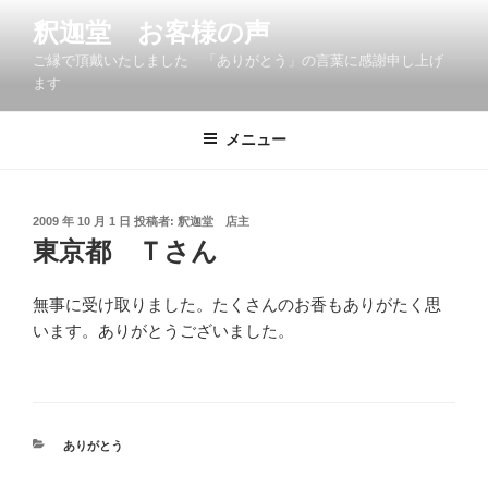
コ
釈迦堂 お客様の声
ン
ご縁で頂戴いたしました 「ありがとう」の言葉に感謝申し上げ
テ
ます
ン
ツ
メニュー
へ
ス
キ
ッ
投
2009 年 10 月 1 日
投稿者:
釈迦堂 店主
稿
東京都 Ｔさん
プ
日:
無事に受け取りました。たくさんのお香もありがたく思
います。ありがとうございました。
カ
ありがとう
テ
ゴ