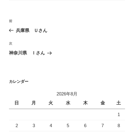
リ
ー
投
前
前
稿
の
兵庫県 Ｕさん
ナ
投
ビ
稿
次
次
ゲ
の
神奈川県 Ｉさん
投
ー
稿
シ
ョ
カレンダー
ン
2026年8月
日
月
火
水
木
金
土
1
2
3
4
5
6
7
8