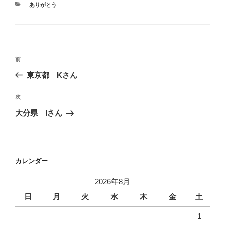
カ
ありがとう
テ
ゴ
リ
ー
投
前
前
稿
の
東京都 Kさん
ナ
投
ビ
稿
次
次
ゲ
の
大分県 Iさん
投
ー
稿
シ
ョ
カレンダー
ン
2026年8月
日
月
火
水
木
金
土
1