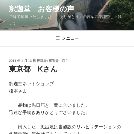
コ
釈迦堂 お客様の声
ン
ご縁で頂戴いたしました 「ありがとう」の言葉に感謝申し上げ
テ
ます
ン
ツ
メニュー
へ
ス
キ
ッ
投
2011 年 1 月 13 日
投稿者:
釈迦堂 店主
稿
東京都 Kさん
プ
日:
釈迦堂ネットショップ
榎本さま
品物は先日届き、間に合いました。
迅速な手続きありがとうございました。
購入した、風呂敷は当施設のリハビリテーションの
作業活動に使わせてもらっています。