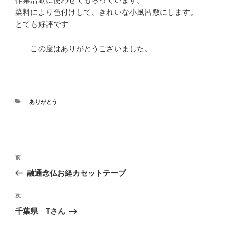
染料により色付けして、きれいな小風呂敷にします。
とても好評です
この度はありがとうございました。
カ
ありがとう
テ
ゴ
リ
ー
投
前
前
稿
の
融通念仏お経カセットテープ
ナ
投
ビ
稿
次
次
ゲ
の
千葉県 Tさん
投
ー