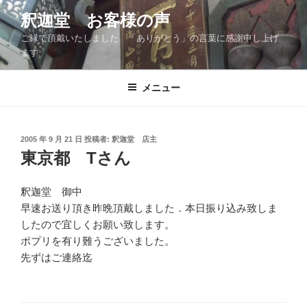
コ
釈迦堂 お客様の声
ン
ご縁で頂戴いたしました 「ありがとう」の言葉に感謝申し上げ
テ
ます
ン
ツ
メニュー
へ
ス
キ
ッ
投
2005 年 9 月 21 日
投稿者:
釈迦堂 店主
稿
東京都 Tさん
プ
日:
釈迦堂 御中
早速お送り頂き昨晩頂戴しました．本日振り込み致しま
したので宜しくお願い致します。
ポプリを有り難うございました。
先ずはご連絡迄