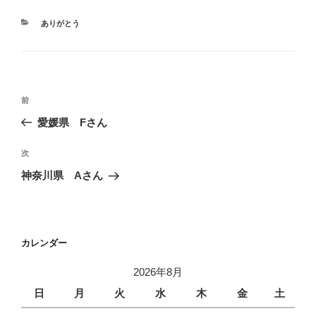
カ
ありがとう
テ
ゴ
リ
ー
投
前
前
稿
の
愛媛県 Fさん
ナ
投
ビ
稿
次
次
ゲ
の
神奈川県 Aさん
投
ー
稿
シ
ョ
カレンダー
ン
2026年8月
日
月
火
水
木
金
土