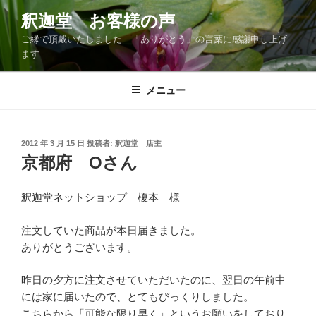
コ
釈迦堂 お客様の声
ン
ご縁で頂戴いたしました 「ありがとう」の言葉に感謝申し上げ
テ
ます
ン
ツ
メニュー
へ
ス
キ
ッ
投
2012 年 3 月 15 日
投稿者:
釈迦堂 店主
稿
京都府 Oさん
プ
日:
釈迦堂ネットショップ 榎本 様
注文していた商品が本日届きました。
ありがとうございます。
昨日の夕方に注文させていただいたのに、翌日の午前中
には家に届いたので、とてもびっくりしました。
こちらから「可能な限り早く」というお願いをしており