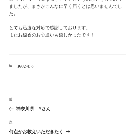
ましたが、まさかこんなに早く届くとは思いませんでし
た。
とても迅速な対応で感謝しております。
またお線香のお心遣いも嬉しかったです!!
カ
ありがとう
テ
ゴ
リ
ー
投
前
前
稿
の
神奈川県 Yさん
ナ
投
ビ
稿
次
次
ゲ
の
何点かお教えいただきたく